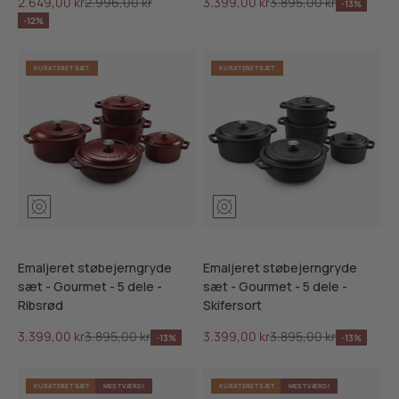
Salgspris
Normalpris
Salgspris
Normalpris
2.649,00 kr
2.996,00 kr
3.399,00 kr
3.895,00 kr
-13%
-12%
KURATERET SÆT
KURATERET SÆT
Mosgrøn
Ribsrød
Skifersort
Mosgrøn
Ribsrød
Skifersor
Emaljeret støbejerngryde
Emaljeret støbejerngryde
sæt - Gourmet - 5 dele -
sæt - Gourmet - 5 dele -
Ribsrød
Skifersort
Salgspris
Normalpris
Salgspris
Normalpris
3.399,00 kr
3.895,00 kr
3.399,00 kr
3.895,00 kr
-13%
-13%
KURATERET SÆT
MEST VÆRDI
KURATERET SÆT
MEST VÆRDI