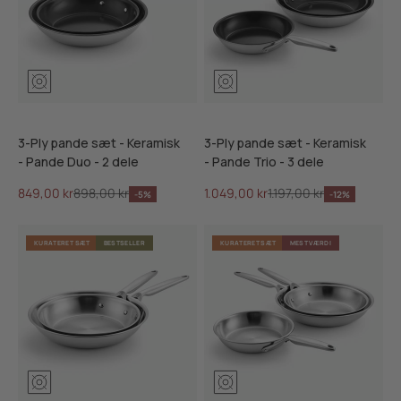
3-Ply pande sæt - Keramisk
3-Ply pande sæt - Keramisk
- Pande Duo - 2 dele
- Pande Trio - 3 dele
Salgspris
Normalpris
Salgspris
Normalpris
849,00 kr
898,00 kr
1.049,00 kr
1.197,00 kr
-5%
-12%
KURATERET SÆT
BESTSELLER
KURATERET SÆT
MEST VÆRDI