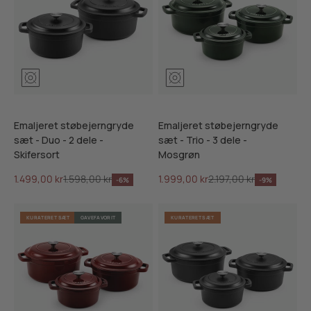
Mosgrøn
Ribsrød
Skifersort
Mosgrøn
Ribsrød
Skifersor
Emaljeret støbejerngryde
Emaljeret støbejerngryde
sæt - Duo - 2 dele -
sæt - Trio - 3 dele -
Skifersort
Mosgrøn
Salgspris
Normalpris
Salgspris
Normalpris
1.499,00 kr
1.598,00 kr
1.999,00 kr
2.197,00 kr
-6%
-9%
KURATERET SÆT
GAVEFAVORIT
KURATERET SÆT