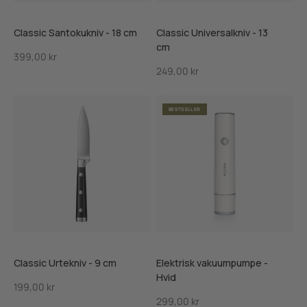
Classic Santokukniv - 18 cm
Classic Universalkniv - 13
cm
Salgspris
399,00 kr
Salgspris
249,00 kr
BESTSELLER
Hvid
Classic Urtekniv - 9 cm
Elektrisk vakuumpumpe -
Hvid
Salgspris
199,00 kr
Salgspris
299,00 kr