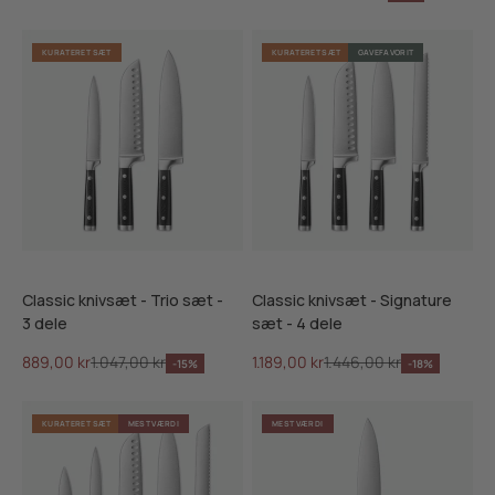
KURATERET SÆT
KURATERET SÆT
GAVEFAVORIT
Classic knivsæt - Trio sæt -
Classic knivsæt - Signature
3 dele
sæt - 4 dele
Salgspris
Normalpris
Salgspris
Normalpris
889,00 kr
1.047,00 kr
1.189,00 kr
1.446,00 kr
-15%
-18%
KURATERET SÆT
MEST VÆRDI
MEST VÆRDI