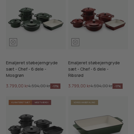
Mosgrøn
Ribsrød
Skifersort
Mosgrøn
Ribsrød
Skifersor
Emaljeret støbejerngryde
Emaljeret støbejerngryde
sæt - Chef - 6 dele -
sæt - Chef - 6 dele -
Mosgrøn
Ribsrød
Salgspris
Normalpris
Salgspris
Normalpris
3.799,00 kr
4.594,00 kr
3.799,00 kr
4.594,00 kr
-17%
-17%
KURATERET SÆT
MEST VÆRDI
VORES ANBEFALING