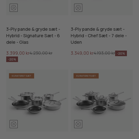
3-Ply pande & gryde sæt -
3-Ply pande & gryde sæt -
Hybrid - Signature Sæt - 6
Hybrid - Chef Sæt - 7 dele -
dele - Glas
Uden
Salgspris
Normalpris
Salgspris
Normalpris
3.399,00 kr
4.230,00 kr
3.349,00 kr
4.193,00 kr
-20%
-20%
KURATERET SÆT
KURATERET SÆT