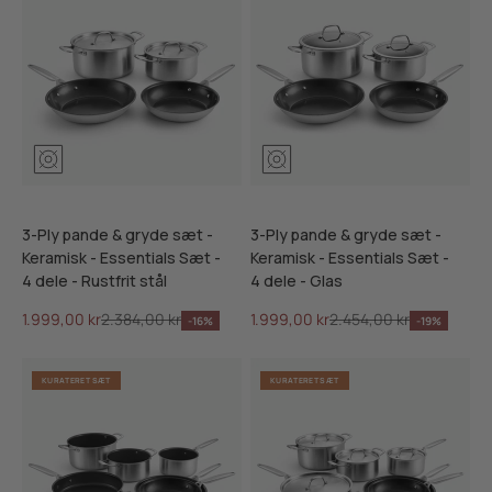
3-Ply pande & gryde sæt -
3-Ply pande & gryde sæt -
Keramisk - Essentials Sæt -
Keramisk - Essentials Sæt -
4 dele - Rustfrit stål
4 dele - Glas
Salgspris
Normalpris
Salgspris
Normalpris
1.999,00 kr
2.384,00 kr
1.999,00 kr
2.454,00 kr
-16%
-19%
KURATERET SÆT
KURATERET SÆT