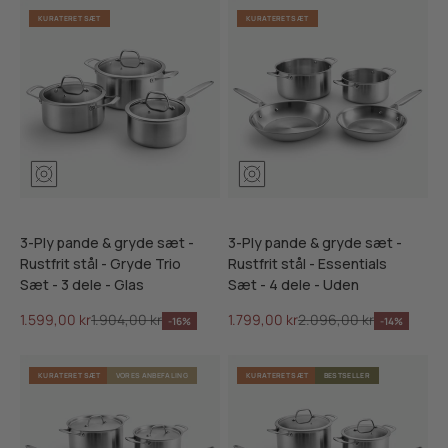
KURATERET SÆT
KURATERET SÆT
3-Ply pande & gryde sæt -
3-Ply pande & gryde sæt -
Rustfrit stål - Gryde Trio
Rustfrit stål - Essentials
Sæt - 3 dele - Glas
Sæt - 4 dele - Uden
Salgspris
Normalpris
Salgspris
Normalpris
1.599,00 kr
1.904,00 kr
1.799,00 kr
2.096,00 kr
-16%
-14%
KURATERET SÆT
VORES ANBEFALING
KURATERET SÆT
BESTSELLER