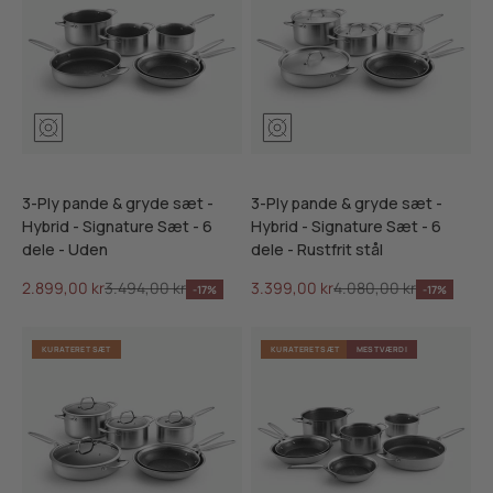
3-Ply pande & gryde sæt -
3-Ply pande & gryde sæt -
Hybrid - Signature Sæt - 6
Hybrid - Signature Sæt - 6
dele - Uden
dele - Rustfrit stål
Salgspris
Normalpris
Salgspris
Normalpris
2.899,00 kr
3.494,00 kr
3.399,00 kr
4.080,00 kr
-17%
-17%
KURATERET SÆT
KURATERET SÆT
MEST VÆRDI