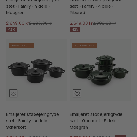
sæt - Family - 4 dele -
sæt - Family - 4 dele -
Mosgrøn
Ribsrød
Salgspris
Normalpris
Salgspris
Normalpris
2.649,00 kr
2.996,00 kr
2.649,00 kr
2.996,00 kr
-12%
-12%
KURATERET SÆT
KURATERET SÆT
Mosgrøn
Ribsrød
Skifersort
Mosgrøn
Ribsrød
Skifersor
Emaljeret støbejerngryde
Emaljeret støbejerngryde
sæt - Family - 4 dele -
sæt - Gourmet - 5 dele -
Skifersort
Mosgrøn