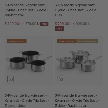
3-Ply pande & gryde sæt -
3-Ply pande & gryde sæt -
Hybrid - Chef Sæt - 7 dele -
Hybrid - Chef Sæt - 7 dele -
Rustfrit stål
Glas
Salgspris
Normalpris
Salgspris
Normalpris
3.799,00 kr
4.779,00 kr
3.799,00 kr
4.929,00 kr
-21%
-23%
KURATERET SÆT
KURATERET SÆT
VORES ANBEFALING
3-Ply pande & gryde sæt -
3-Ply pande & gryde sæt -
Keramisk - Gryde Trio Sæt -
Keramisk - Gryde Trio Sæt -
3 dele - Uden
3 dele - Rustfrit stål