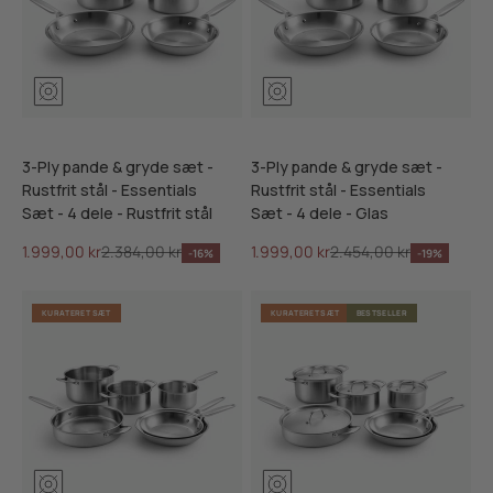
3-Ply pande & gryde sæt -
3-Ply pande & gryde sæt -
Rustfrit stål - Essentials
Rustfrit stål - Essentials
Sæt - 4 dele - Rustfrit stål
Sæt - 4 dele - Glas
Salgspris
Normalpris
Salgspris
Normalpris
1.999,00 kr
2.384,00 kr
1.999,00 kr
2.454,00 kr
-16%
-19%
KURATERET SÆT
KURATERET SÆT
BESTSELLER