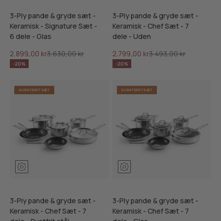
3-Ply pande & gryde sæt -
3-Ply pande & gryde sæt -
Keramisk - Signature Sæt -
Keramisk - Chef Sæt - 7
6 dele - Glas
dele - Uden
Salgspris
Normalpris
Salgspris
Normalpris
2.899,00 kr
3.630,00 kr
2.799,00 kr
3.493,00 kr
-20%
-20%
KURATERET SÆT
KURATERET SÆT
3-Ply pande & gryde sæt -
3-Ply pande & gryde sæt -
Keramisk - Chef Sæt - 7
Keramisk - Chef Sæt - 7