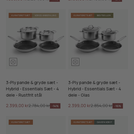
KURATERET SÆT
VORES ANBEFALING
KURATERET SÆT
BESTSELLER
3-Ply pande & gryde sæt -
3-Ply pande & gryde sæt -
Hybrid - Essentials Sæt - 4
Hybrid - Essentials Sæt - 4
dele - Rustfrit stål
dele - Glas
Salgspris
Normalpris
Salgspris
Normalpris
2.399,00 kr
2.784,00 kr
2.399,00 kr
2.854,00 kr
-14%
-16%
KURATERET SÆT
KURATERET SÆT
GAVEFAVORIT