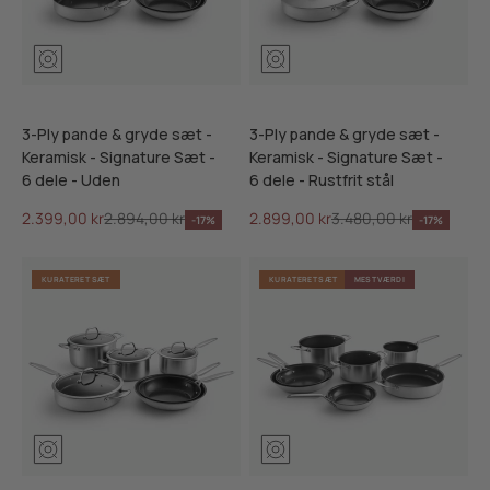
3-Ply pande & gryde sæt -
3-Ply pande & gryde sæt -
Keramisk - Signature Sæt -
Keramisk - Signature Sæt -
6 dele - Uden
6 dele - Rustfrit stål
Salgspris
Normalpris
Salgspris
Normalpris
2.399,00 kr
2.894,00 kr
2.899,00 kr
3.480,00 kr
-17%
-17%
KURATERET SÆT
KURATERET SÆT
MEST VÆRDI