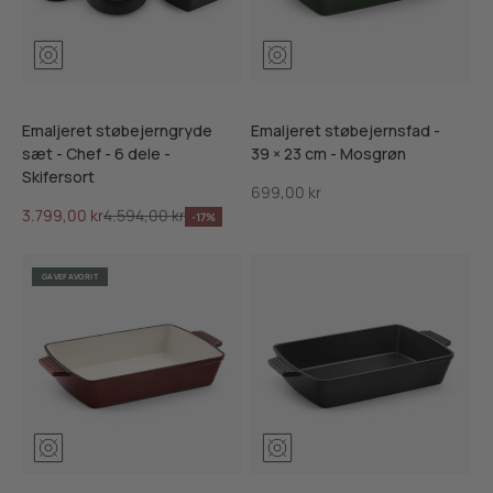
Mosgrøn
Ribsrød
Skifersort
Mosgrøn
Ribsrød
Skiffersor
Emaljeret støbejerngryde
Emaljeret støbejernsfad -
sæt - Chef - 6 dele -
39 × 23 cm - Mosgrøn
Skifersort
Salgspris
699,00 kr
Salgspris
Normalpris
3.799,00 kr
4.594,00 kr
-17%
GAVEFAVORIT
Mosgrøn
Ribsrød
Skiffersort
Mosgrøn
Ribsrød
Skiffersor