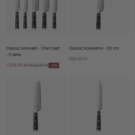
Classic knivsæt - Chef sæt
Classic Kokkekniv - 20 cm
- 5 dele
Salgspris
399,00 kr
Salgspris
Normalpris
1.299,00 kr
1.645,00 kr
-21%