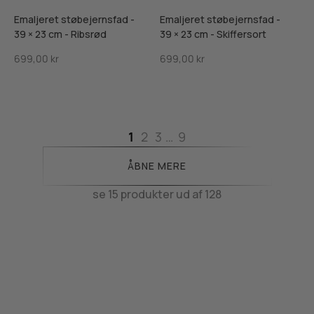
Emaljeret støbejernsfad -
Emaljeret støbejernsfad -
39 × 23 cm - Ribsrød
39 × 23 cm - Skiffersort
Salgspris
Salgspris
699,00 kr
699,00 kr
1
2
3
…
9
ÅBNE MERE
se 15 produkter ud af 128