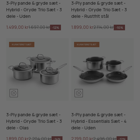
3-Ply pande & gryde sæt -
3-Ply pande & gryde sæt -
Hybrid - Gryde Trio Sæt - 3
Hybrid - Gryde Trio Sæt - 3
dele - Uden
dele - Rustfrit stål
Salgspris
Normalpris
Salgspris
Normalpris
1.499,00 kr
1.697,00 kr
1.899,00 kr
2.114,00 kr
-12%
-10%
KURATERET SÆT
KURATERET SÆT
3-Ply pande & gryde sæt -
3-Ply pande & gryde sæt -
Hybrid - Gryde Trio Sæt - 3
Hybrid - Essentials Sæt - 4
dele - Glas
dele - Uden
Salgspris
Normalpris
Salgspris
Normalpris
1.899,00 kr
2.204,00 kr
2.199,00 kr
2.496,00 kr
-14%
-12%