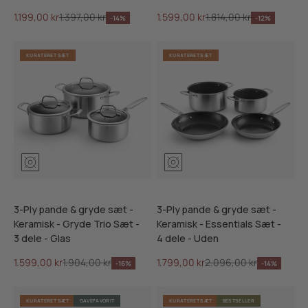
Salgspris
Normalpris
Salgspris
Normalpris
1.199,00 kr
1.397,00 kr
1.599,00 kr
1.814,00 kr
-14%
-12%
KURATERET SÆT
KURATERET SÆT
3-Ply pande & gryde sæt -
3-Ply pande & gryde sæt -
Keramisk - Gryde Trio Sæt -
Keramisk - Essentials Sæt -
3 dele - Glas
4 dele - Uden
Salgspris
Normalpris
Salgspris
Normalpris
1.599,00 kr
1.904,00 kr
1.799,00 kr
2.096,00 kr
-16%
-14%
KURATERET SÆT
GAVEFAVORIT
KURATERET SÆT
BESTSELLER