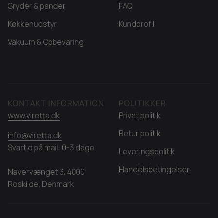
Gryder & pander
FAQ
Køkkenudstyr
Kundprofil
Vakuum & Opbevaring
KONTAKT INFORMATION
POLITIKKER
www.viretta.dk
Privat politik
Retur politik
info@viretta.dk
Svartid på mail: 0-3 dage
Leveringspolitik
Handelsbetingelser
Navervænget 3, 4000
Roskilde, Denmark