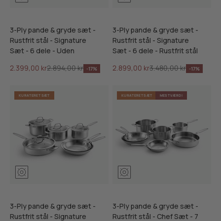
3-Ply pande & gryde sæt -
3-Ply pande & gryde sæt -
Rustfrit stål - Signature
Rustfrit stål - Signature
Sæt - 6 dele - Uden
Sæt - 6 dele - Rustfrit stål
Salgspris
Normalpris
Salgspris
Normalpris
2.399,00 kr
2.894,00 kr
2.899,00 kr
3.480,00 kr
-17%
-17%
KURATERET SÆT
KURATERET SÆT
MEST VÆRDI
3-Ply pande & gryde sæt -
3-Ply pande & gryde sæt -
Rustfrit stål - Signature
Rustfrit stål - Chef Sæt - 7