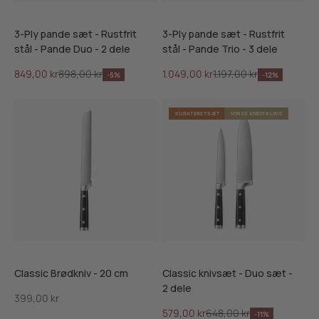
3-Ply pande sæt - Rustfrit
3-Ply pande sæt - Rustfrit
stål - Pande Duo - 2 dele
stål - Pande Trio - 3 dele
Salgspris
Normalpris
Salgspris
Normalpris
849,00 kr
898,00 kr
1.049,00 kr
1.197,00 kr
-5%
-12%
KURATERET SÆT
VORES ANBEFALING
Classic Brødkniv - 20 cm
Classic knivsæt - Duo sæt -
2 dele
Salgspris
399,00 kr
Salgspris
Normalpris
579,00 kr
648,00 kr
-11%