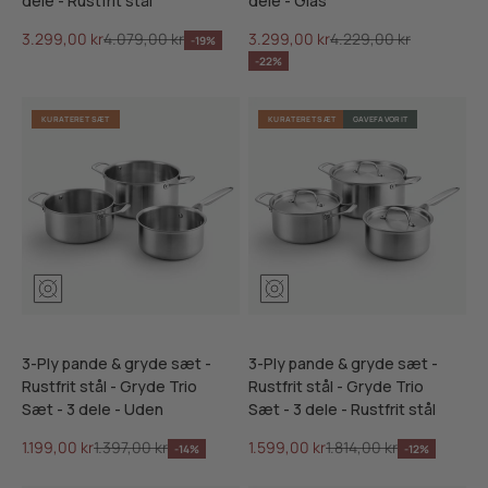
dele - Rustfrit stål
dele - Glas
Salgspris
Normalpris
Salgspris
Normalpris
3.299,00 kr
4.079,00 kr
3.299,00 kr
4.229,00 kr
-19%
-22%
KURATERET SÆT
KURATERET SÆT
GAVEFAVORIT
3-Ply pande & gryde sæt -
3-Ply pande & gryde sæt -
Rustfrit stål - Gryde Trio
Rustfrit stål - Gryde Trio
Sæt - 3 dele - Uden
Sæt - 3 dele - Rustfrit stål
Salgspris
Normalpris
Salgspris
Normalpris
1.199,00 kr
1.397,00 kr
1.599,00 kr
1.814,00 kr
-14%
-12%