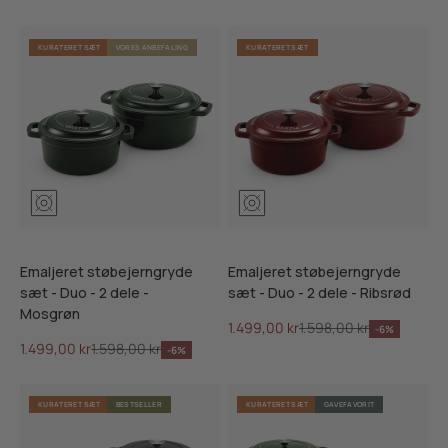
KURATERET SÆT
VORES ANBEFALING
KURATERET SÆT
Mosgrøn
Ribsrød
Skifersort
Mosgrøn
Ribsrød
Skifersor
Emaljeret støbejerngryde
Emaljeret støbejerngryde
sæt - Duo - 2 dele -
sæt - Duo - 2 dele - Ribsrød
Mosgrøn
Salgspris
Normalpris
1.499,00 kr
1.598,00 kr
-6%
Salgspris
Normalpris
1.499,00 kr
1.598,00 kr
-6%
KURATERET SÆT
BESTSELLER
KURATERET SÆT
GAVEFAVORIT