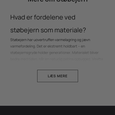
Hvad er fordelene ved
støbejern som materiale?
Støbejern har uovertruffen varmelagring og jævn
varmefordeling. Det er ekstremt holdbart – en
støbejernsgryde holder generationer. Materialet bliver
bedre med tiden, når en naturlig patina opbygges. Viretta
tilbyder både emaljeret støbejern (vedligeholdelsesfrit)
og ubehandlet støbejern (opbygger patina) til det
LÆS MERE
bevidste køkken.
Hvad er forskellen på Virettas
støbejernsprodukter?
Viretta tilbyder: emaljerede støbejernsgryder i seks