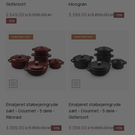
Skifersort
Mosgrøn
Salgspris
Normalpris
Salgspris
Normalpris
2.649,00 kr
2.996,00 kr
3.399,00 kr
3.895,00 kr
-13%
-12%
KURATERET SÆT
KURATERET SÆT
Mosgrøn
Ribsrød
Skifersort
Mosgrøn
Ribsrød
Skifersor
Emaljeret støbejerngryde
Emaljeret støbejerngryde
sæt - Gourmet - 5 dele -
sæt - Gourmet - 5 dele -
Ribsrød
Skifersort
Salgspris
Normalpris
Salgspris
Normalpris
3.399,00 kr
3.895,00 kr
3.399,00 kr
3.895,00 kr
-13%
-13%