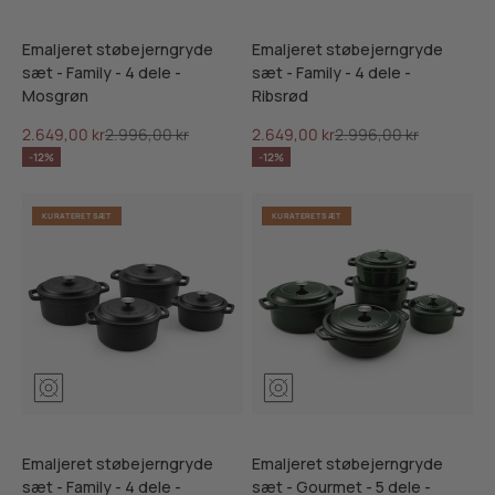
Emaljeret støbejerngryde
Emaljeret støbejerngryde
sæt - Family - 4 dele -
sæt - Family - 4 dele -
Mosgrøn
Ribsrød
Salgspris
Normalpris
Salgspris
Normalpris
2.649,00 kr
2.996,00 kr
2.649,00 kr
2.996,00 kr
-12%
-12%
KURATERET SÆT
KURATERET SÆT
Mosgrøn
Ribsrød
Skifersort
Mosgrøn
Ribsrød
Skifersor
Emaljeret støbejerngryde
Emaljeret støbejerngryde
sæt - Family - 4 dele -
sæt - Gourmet - 5 dele -