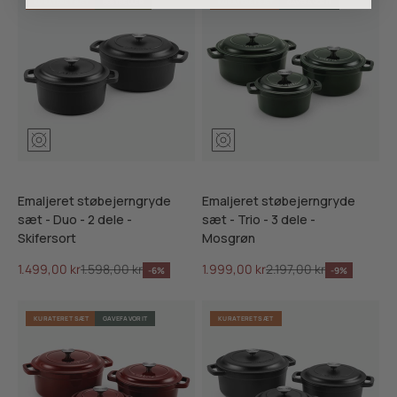
KURATERET SÆT
BESTSELLER
KURATERET SÆT
GAVEFAVORIT
Mosgrøn
Ribsrød
Skifersort
Mosgrøn
Ribsrød
Skifersor
Emaljeret støbejerngryde
Emaljeret støbejerngryde
sæt - Duo - 2 dele -
sæt - Trio - 3 dele -
Skifersort
Mosgrøn
Salgspris
Normalpris
Salgspris
Normalpris
1.499,00 kr
1.598,00 kr
1.999,00 kr
2.197,00 kr
-6%
-9%
KURATERET SÆT
GAVEFAVORIT
KURATERET SÆT