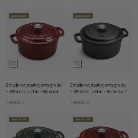
BESTSELLER
BESTSELLER
Mosgrøn
Ribsrød
Skifersort
Mosgrøn
Ribsrød
Skifersor
Emaljeret støbejernsgryde
Emaljeret støbejernsgryde
– Ø26 cm, 5 liter - Ribsrød
– Ø26 cm, 5 liter - Skifersort
Salgspris
Salgspris
799,00 kr
799,00 kr
BESTSELLER
BESTSELLER