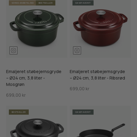
VORES ANBEFALING
BESTSELLER
GAVEFAVORIT
Mosgrøn
Ribsrød
Skifersort
Mosgrøn
Ribsrød
Skifersor
Emaljeret støbejernsgryde
Emaljeret støbejernsgryde
– Ø24 cm, 3,8 liter -
– Ø24 cm, 3,8 liter - Ribsrød
Mosgrøn
Salgspris
699,00 kr
Salgspris
699,00 kr
BESTSELLER
GAVEFAVORIT