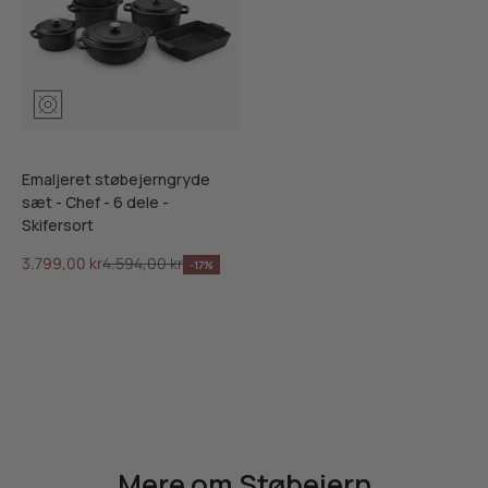
Mosgrøn
Ribsrød
Skifersort
Emaljeret støbejerngryde
sæt - Chef - 6 dele -
Skifersort
Salgspris
Normalpris
3.799,00 kr
4.594,00 kr
-17%
Mere om Støbejern