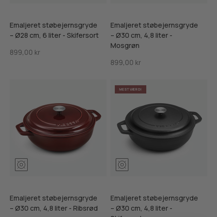
Emaljeret støbejernsgryde
Emaljeret støbejernsgryde
– Ø28 cm, 6 liter - Skifersort
– Ø30 cm, 4,8 liter -
Mosgrøn
Salgspris
899,00 kr
Salgspris
899,00 kr
MEST VÆRDI
Mosgrøn
Ribsrød
Skifersort
Mosgrøn
Ribsrød
Skifersor
Emaljeret støbejernsgryde
Emaljeret støbejernsgryde
– Ø30 cm, 4,8 liter - Ribsrød
– Ø30 cm, 4,8 liter -