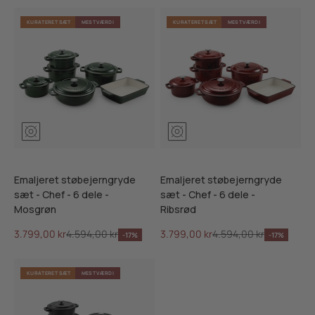
KURATERET SÆT
MEST VÆRDI
KURATERET SÆT
MEST VÆRDI
Mosgrøn
Ribsrød
Skifersort
Mosgrøn
Ribsrød
Skifersor
Emaljeret støbejerngryde
Emaljeret støbejerngryde
sæt - Chef - 6 dele -
sæt - Chef - 6 dele -
Mosgrøn
Ribsrød
Salgspris
Normalpris
Salgspris
Normalpris
3.799,00 kr
4.594,00 kr
3.799,00 kr
4.594,00 kr
-17%
-17%
KURATERET SÆT
MEST VÆRDI