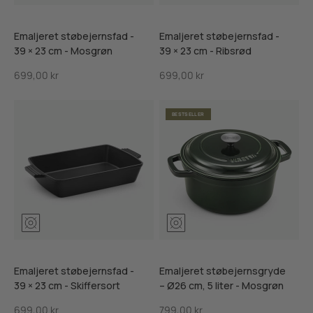
Emaljeret støbejernsfad -
Emaljeret støbejernsfad -
39 × 23 cm - Mosgrøn
39 × 23 cm - Ribsrød
Salgspris
Salgspris
699,00 kr
699,00 kr
BESTSELLER
Mosgrøn
Ribsrød
Skiffersort
Mosgrøn
Ribsrød
Skifersor
Emaljeret støbejernsfad -
Emaljeret støbejernsgryde
39 × 23 cm - Skiffersort
– Ø26 cm, 5 liter - Mosgrøn
Salgspris
Salgspris
699,00 kr
799,00 kr