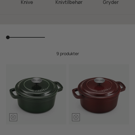
Knive
Knivtilbehør
Gryder
9 produkter
Mosgrøn
Ribsrød
Skifersort
Mosgrøn
Ribsrød
Skifersor