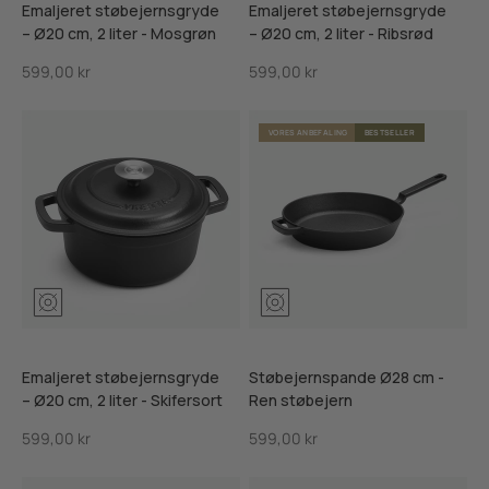
Emaljeret støbejernsgryde
Emaljeret støbejernsgryde
– Ø20 cm, 2 liter - Mosgrøn
– Ø20 cm, 2 liter - Ribsrød
Salgspris
Salgspris
599,00 kr
599,00 kr
VORES ANBEFALING
BESTSELLER
Mosgrøn
Ribsrød
Skifersort
Ren støb
Emaljeret støbejernsgryde
Støbejernspande Ø28 cm -
– Ø20 cm, 2 liter - Skifersort
Ren støbejern
Salgspris
Salgspris
599,00 kr
599,00 kr