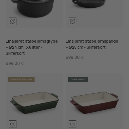
Mosgrøn
Ribsrød
Skifersort
Skifersor
Emaljeret støbejernsgryde
Emaljeret støbejernspande
– Ø24 cm, 3,8 liter -
– Ø28 cm - Skifersort
Skifersort
Salgspris
699,00 kr
Salgspris
699,00 kr
VORES ANBEFALING
GAVEFAVORIT
Mosgrøn
Ribsrød
Skiffersort
Mosgrøn
Ribsrød
Skiffersor