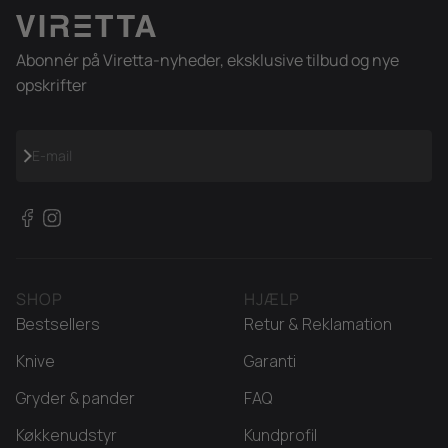
størrelser (Ø20-Ø30 cm, fra 599 kr.), emaljerede
støbejernspander (Ø28 cm, 699 kr.), ubehandlede
støbejernspander (Ø28 cm, 599 kr.), emaljerede
Abonnér på Viretta-nyheder, eksklusive tilbud og nye
støbejernsfade (39×23 cm, 699 kr.) og komplette sæt fra
opskrifter
Duo til Chef. Alle fås i Moss Green, Currant Red og Slate
Black.
Abonnér
E-mail
Kan støbejern bruges på
induktion?
Ja, støbejern er naturligt magnetisk og dermed fuldt
induktionskompatibelt. Det fungerer ligeledes på gas,
SHOP
HJÆLP
keramisk, elektrisk komfur og i ovnen op til 260°C. Start
Bestsellers
Retur & Reklamation
altid på lav til medium varme – støbejernets høje
varmekapacitet betyder, at det behøver mindre energi
Knive
Garanti
end de fleste forventer.
Gryder & pander
FAQ
Er støbejern tungt?
Køkkenudstyr
Kundprofil