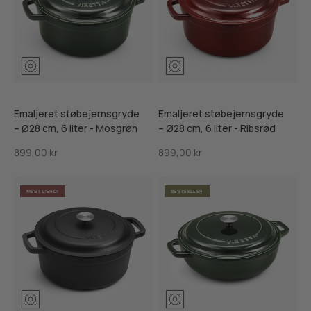
Mosgrøn
Ribsrød
Skifersort
Mosgrøn
Ribsrød
Skifersor
Emaljeret støbejernsgryde
Emaljeret støbejernsgryde
– Ø28 cm, 6 liter - Mosgrøn
– Ø28 cm, 6 liter - Ribsrød
Salgspris
Salgspris
899,00 kr
899,00 kr
MEST VÆRDI
BESTSELLER
Mosgrøn
Ribsrød
Skifersort
Mosgrøn
Ribsrød
Skifersor