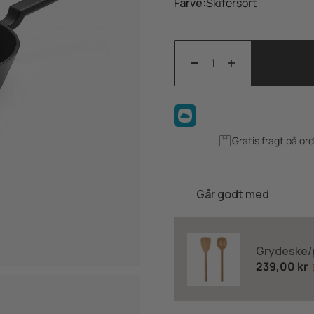
Farve:
Skifersort
Gratis fragt på or
Går godt med
Grydeske/p
239,00 kr