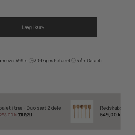
Læg i kurv
drer over 499 kr
30-Dages Returret
5 Års Garanti
alet i træ - Duo sæt 2 dele
Redskabssæt i 
549,00 kr
TILFØJ
258,00 kr
645,0