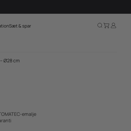
Kurv
Log ind
Søg
ation
Sæt & spar
 – Ø28 cm
gs TOMATEC-emalje
aranti