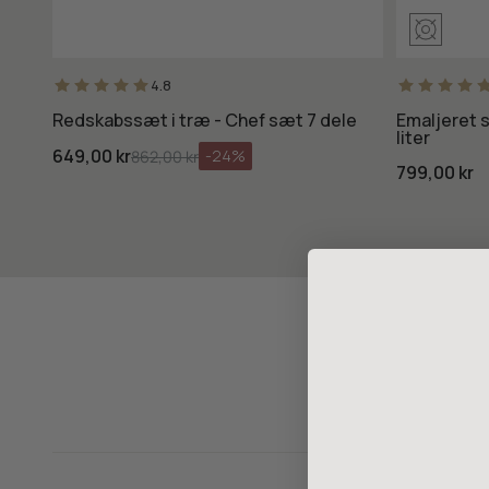
4.8
Redskabssæt i træ - Chef sæt 7 dele
Emaljeret 
liter
649,00 kr
-24%
862,00 kr
799,00 kr