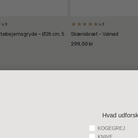
4.8
4.8
støbejernsgryde – Ø26 cm, 5
Skærebræt – Valnød
299,00 kr
Hvad udfors
Hvad udforsker du
KOGEGREJ
KNIVE