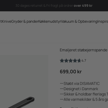
30 dages returret & Fri fragt på ordrer
over 499 kr
lt
Knive
Gryder & pander
Køkkenudstyr
Vakuum & Opbevaring
Inspir
Emaljeret støbejernspande
4.7
Salgspris
699,00 kr
Støbt via DISAMATIC
Designet i Danmark
Sikker & holdbar flerla
Alle varmekilder & 5 års g