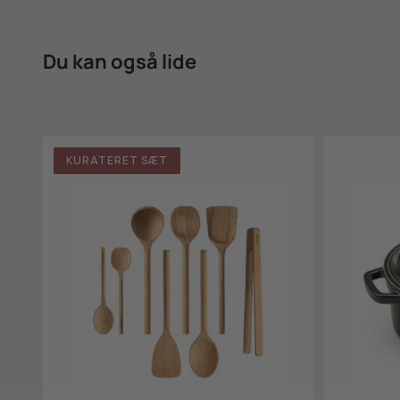
Du kan også lide
KURATERET SÆT