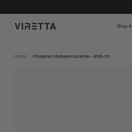
Spring til indhold
Viretta.dk
Shop A
Home
Emaljeret støbejernspande – Ø28 cm