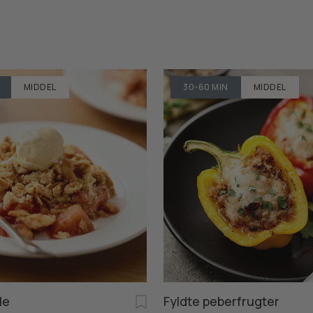
MIDDEL
30-60 MIN
MIDDEL
le
Fyldte peberfrugter