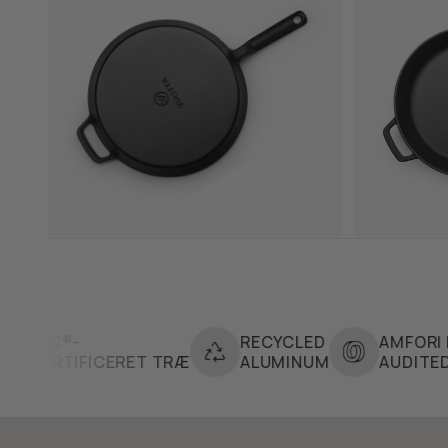
RECYCLED
AMFORI BSCI
FICERET TRÆ
ALUMINUM
AUDITED FACTORI