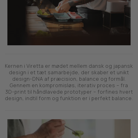
Kernen i Viretta er mødet mellem dansk og japansk
design i et tæt samarbejde, der skaber et unikt
design-DNA af præcision, balance og formål.
Gennem en kompromisløs, iterativ proces – fra
3D-print til håndlavede prototyper – forfines hvert
design, indtil form og funktion er i perfekt balance.