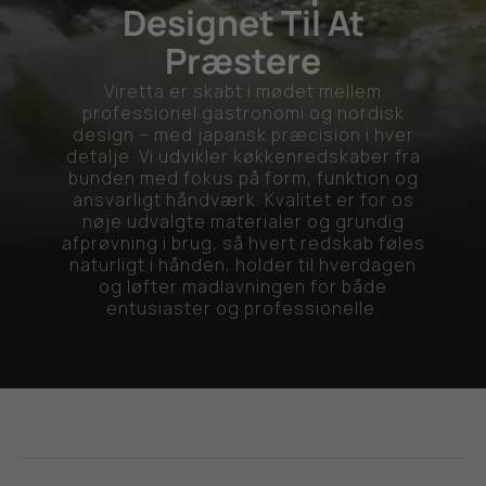
Designet Til At
Præstere
Viretta er skabt i mødet mellem
professionel gastronomi og nordisk
design – med japansk præcision i hver
detalje. Vi udvikler køkkenredskaber fra
bunden med fokus på form, funktion og
ansvarligt håndværk. Kvalitet er for os
nøje udvalgte materialer og grundig
afprøvning i brug, så hvert redskab føles
naturligt i hånden, holder til hverdagen
og løfter madlavningen for både
entusiaster og professionelle.