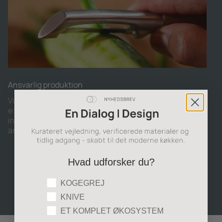
Ansvarlig produktion
Vores køkkenudstyr er fremstillet gennem
etiske partnerskaber, der opfylder
internationale standarder for håndværk, socialt
ansvar og miljømæssig respekt.
Hvad udforsker du?
Hvad udforsker du?
KOGEGREJ
KNIVE
ET KOMPLET ØKOSYSTEM