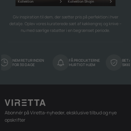
Kollektion
Kollektion Shojin
Giv inspiration til dem, der sætter pris på perfektion i hver
detalje. Oplev vores kuraterede sæt af køkkengrej og knive –
nu med særlige rabatter i en begrænset periode.
RETUR INDEN
FÅ PRODUKTERNE
BETAL TRYGT OG
0 DAGE
HURTIGT HJEM
SIKKERT HVER GA
Abonnér på Viretta-nyheder, eksklusive tilbud og nye
opskrifter