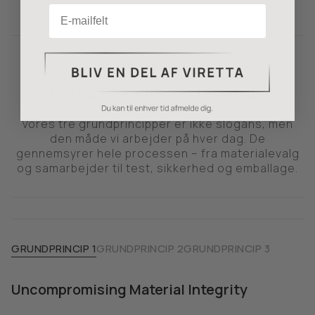
Email
BEVIS FOR KVALITET
Vores Standarder I Praksis
Vores tre grundprincipper er ikke slogans, men
den måde vi arbejder på hver dag. De
gennemsyrer hele processen – fra materialevalg
og samarbejder til test, sikkerhed og emballage.
GRUNDPRINCIP 1
GRUNDPRINCIP 2
GRUNDPRINCIP 3
Uncompromising Material Integrity