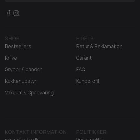
oversat betyder Gyuto "ko-sværd", en historisk reference
til knivens oprindelige formål som kødkniv, men i dag har
den udviklet sig til at være den mest alsidige kniv i
køkkenet. Den adskiller sig fra andre knivtyper ved sin
slankere profil og sit tyndere blad, hvilket sikrer mindre
SHOP
HJÆLP
modstand, når du skærer gennem råvarerne. Dette
Bestsellers
Retur & Reklamation
resulterer i renere snit, der bevarer ingrediensernes
struktur og smag – uanset om du snitter fine urter,
Knive
Garanti
parterer fjerkræ eller forbereder rodfrugter til en simreret.
Gryder & pander
FAQ
At arbejde med Gyuto Kokkeknive er en oplevelse af
ubesværet kontrol. Bladets geometri er designet med en
Køkkenudstyr
Kundprofil
let kurve mod spidsen, hvilket muliggør en flydende,
Vakuum & Opbevaring
vuggende bevægelse, mens den fladere hæl giver
mulighed for præcist "push-cut" arbejde. Denne
alsidighed gør kniven til det naturlige midtpunkt i din
samling; et værktøj, du griber efter til 90% af dine
opgaver. Det er her, funktionen bliver til en kunstart, og
KONTAKT INFORMATION
POLITIKKER
hvor madlavningen ophører med at være en pligt og i
www.viretta.dk
Privat politik