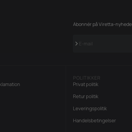
Abonnér på Viretta-nyheder,
Abonnér
E-mail
POLITIKKER
klamation
Privat politik
Retur politik
Leveringspolitik
Handelsbetingelser