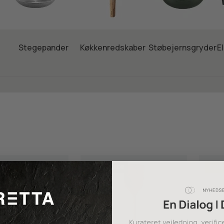
Stegepander
Køkkenredskaber
Støbejernsgryder
El
BESTSELLER
VORE