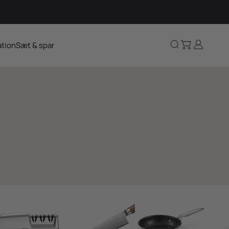
Kurv
Log ind
Søg
ation
Sæt & spar