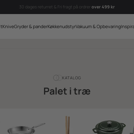
30 dages returret & Fri fragt på ordrer
over 499 kr
lt
Knive
Gryder & pander
Køkkenudstyr
Vakuum & Opbevaring
Inspir
KATALOG
Palet i træ