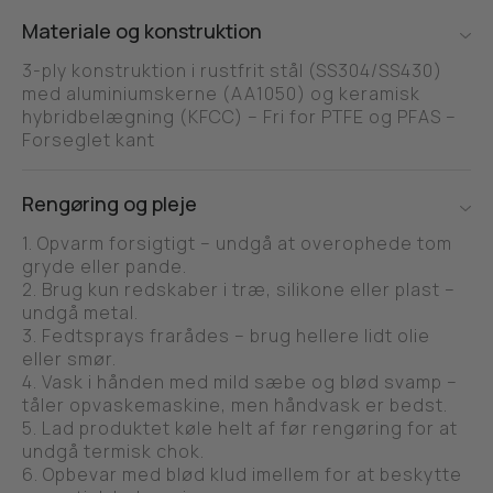
Materiale og konstruktion
3-ply konstruktion i rustfrit stål (SS304/SS430)
med aluminiumskerne (AA1050) og keramisk
hybridbelægning (KFCC) – Fri for PTFE og PFAS –
Forseglet kant
Rengøring og pleje
1. Opvarm forsigtigt – undgå at overophede tom
gryde eller pande.
2. Brug kun redskaber i træ, silikone eller plast –
undgå metal.
3. Fedtsprays frarådes – brug hellere lidt olie
eller smør.
4. Vask i hånden med mild sæbe og blød svamp –
tåler opvaskemaskine, men håndvask er bedst.
5. Lad produktet køle helt af før rengøring for at
undgå termisk chok.
6. Opbevar med blød klud imellem for at beskytte