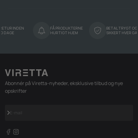
R INDEN
FÅ PRODUKTERNE
BETAL TRYGT OG
GE
HURTIGT HJEM
SIKKERT HVER GANG
Abonnér på Viretta-nyheder, eksklusive tilbud og nye
opskrifter
Abonnér
E-mail