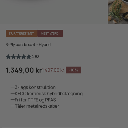
KURATERET SÆT
MEST VÆRDI
3-Ply pande sæt - Hybrid
4.83
Salgspris
1.349,00 kr
Normalpris
1.497,00 kr
-10%
3-lags konstruktion
KFCC keramisk hybridbelægning
Fri for PTFE og PFAS
Tåler metalredskaber