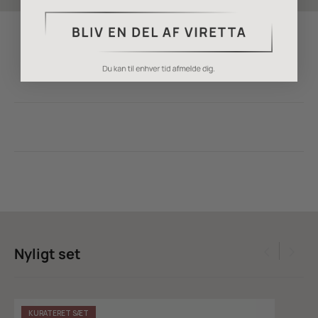
Nyligt set
KURATERET SÆT