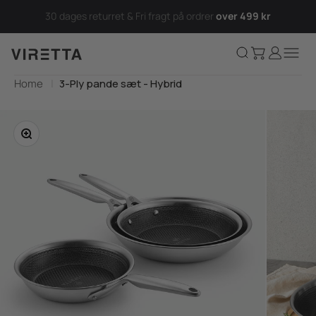
Spring til indhold
30 dages returret & Fri fragt på ordrer
over 499 kr
Kurv
Log ind
Søg
Menu
Viretta.dk
Home
3-Ply pande sæt - Hybrid
Zoom