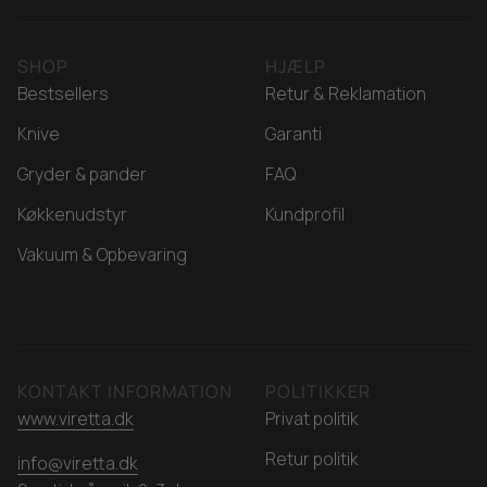
SHOP
HJÆLP
Bestsellers
Retur & Reklamation
Knive
Garanti
Gryder & pander
FAQ
Køkkenudstyr
Kundprofil
Vakuum & Opbevaring
KONTAKT INFORMATION
POLITIKKER
www.viretta.dk
Privat politik
Retur politik
info@viretta.dk