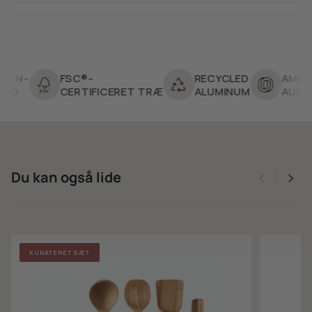
FSC®-
RECYCLED
AMFORI BS
CERTIFICERET TRÆ
ALUMINUM
AUDITED F
Du kan også lide
KURATERET SÆT