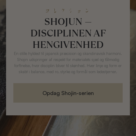
コレクション
SHOJUN —
DISCIPLINEN AF
HENGIVENHED
En stille hyldest til japansk præcision og skandinavisk harmoni.
Shojin udspringer af respekt for materialets sjæl og tålmodig
forfinelse, hvor disciplin bliver til skønhed. Hver linje og form er
skabt i balance, med ro, styrke og formål som ledestjerner.
Opdag Shojin-serien