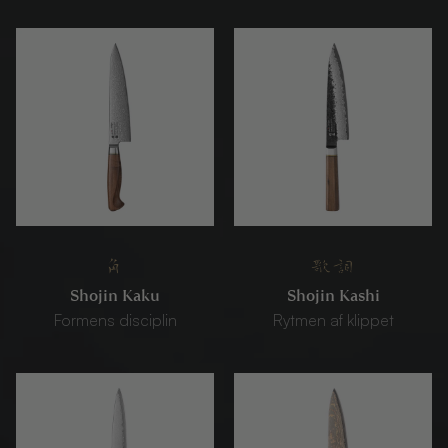
角
歌詞
Shojin Kaku
Shojin Kashi
Formens disciplin
Rytmen af ​​​​klippet