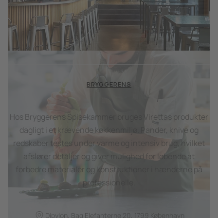
BRYGGERENS
Hos Bryggerens Spisekammer bruges Virettas produkter
dagligt i et krævende køkkenmiljø. Pander, knive og
redskaber testes under varme og intensiv brug, hvilket
afslører detaljer og giver mulighed for løbende at
forbedre materialer og konstruktioner i hænderne på
professionelle.
Dipylon, Bag Elefanterne 20, 1799 København