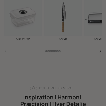
Alle varer
Knive
Knivtil
KULTUREL SYNERGI
Inspiration I Harmoni.
Præcision I Hver Detalje