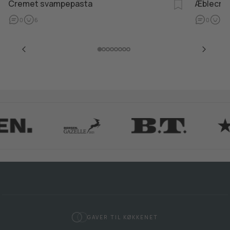
Cremet svampepasta
Æblecru
0
6
0
7
GAVER TIL KØKKENET