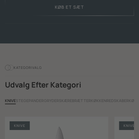
KØB ET SÆT
KATEGORIVALG
Udvalg Efter Kategori
KNIVE
STEGEPANDER
GRYDER
SKÆREBRÆTTER
KØKKENREDSKABER
KØKK
KNIVE
KNIVE