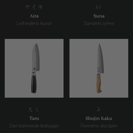
アイラ
砂
Aira
Suna
Lethedens kunst
Sandets rytme
足る
角
Taru
Shojin Kaku
Den betroede ledsager
Formens disciplin