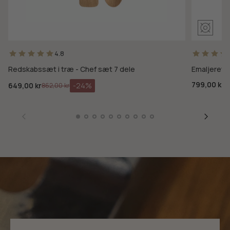
4.8
Redskabssæt i træ - Chef sæt 7 dele
Emaljeret s
799,00 kr
649,00 kr
-24%
862,00 kr