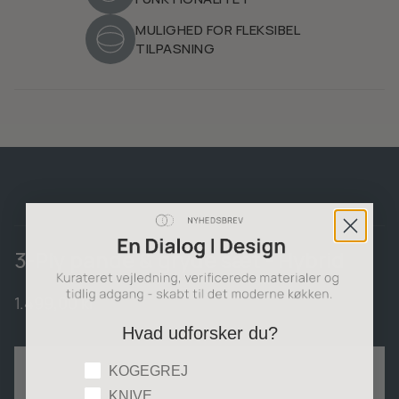
MULIGHED FOR FLEKSIBEL
TILPASNING
3-Ply pande & gryde sæt - Hybrid
1.499,00 kr
Hvad udforsker du?
Hvad udforsker du?
KOGEGREJ
KNIVE