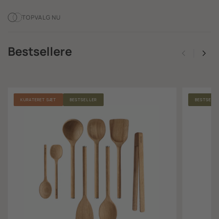
TOPVALG NU
Bestsellere
KURATERET SÆT
BESTSELLER
BESTSELL