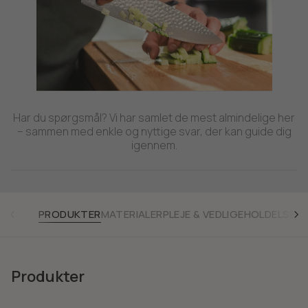
Har du spørgsmål? Vi har samlet de mest almindelige her
– sammen med enkle og nyttige svar, der kan guide dig
igennem.
PRODUKTER
MATERIALER
PLEJE & VEDLIGEHOLDELSE
BE
Produkter