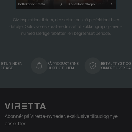
Kollektion Viretta
Kollektion Shojin
Giv inspiration til dem, der sætter pris på perfektion i hver
detalje. Oplev vores kuraterede sæt af køkkengrej og knive –
nu med særlige rabatter i en begrænset periode.
UR INDEN
FÅ PRODUKTERNE
BETAL TRYGT OG
AGE
HURTIGT HJEM
SIKKERT HVER GANG
Abonnér på Viretta-nyheder, eksklusive tilbud og nye
opskrifter