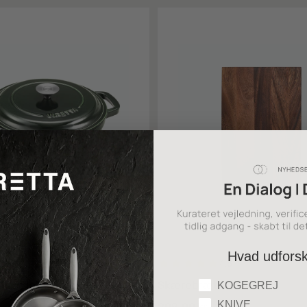
Hvad udfors
4.8
4.8
støbejernsgryde – Ø26 cm, 5
Skærebræt – Valnød
Hvad udforsker du
KOGEGREJ
KNIVE