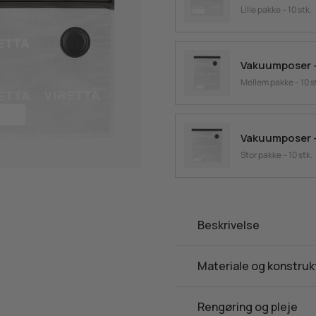
Lille pakke – 10 stk.
Vakuumposer –
Mellem pakke – 10 s
Vakuumposer – 
Stor pakke – 10 stk.
Beskrivelse
Materiale og konstruk
Rengøring og pleje