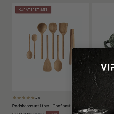
KURATERET SÆT
4.8
Redskabssæt i træ - Chef sæt 7 dele
Emaljeret 
liter