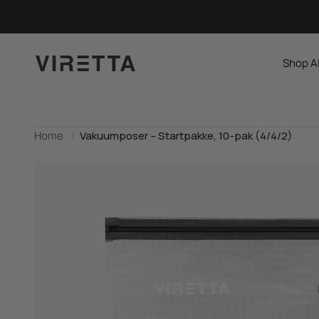
Spring til indhold
Viretta.dk
Shop A
Home
Vakuumposer – Startpakke, 10-pak (4/4/2)