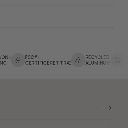
FSC®-
RECYCLED
AMFORI 
CERTIFICERET TRÆ
ALUMINUM
AUDITED