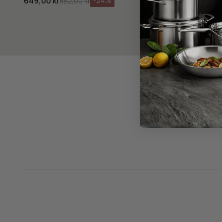
649,00 kr
-24%
862,00 kr
799,00 kr