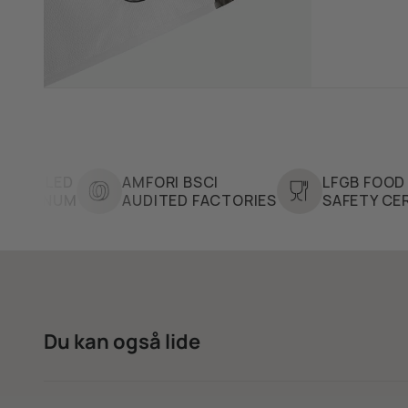
ED
AMFORI BSCI
LFGB FOOD CONT
UM
AUDITED FACTORIES
SAFETY CERTIFIED
Du kan også lide