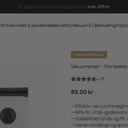
30 dages returret & Fri fragt på ordrer
over 499 kr
lt
Knive
Gryder & pander
Køkkenudstyr
Vakuum & Opbevaring
Inspir
VORES ANBEFALING
Vakuumposer – Startpakke,
4.73
Salgspris
89,00 kr
Effektiv vakuumforseglin
BPA-fri, LFGB-godkendt kv
Dobbelttæt lynlås og PE-
Genanvendelige og opvas