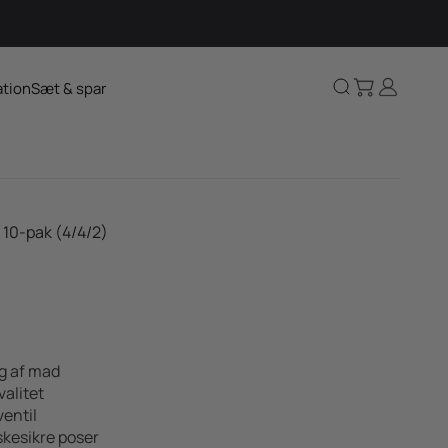
Kurv
Log ind
Søg
ation
Sæt & spar
 10-pak (4/4/2)
g af mad
alitet
ventil
kesikre poser