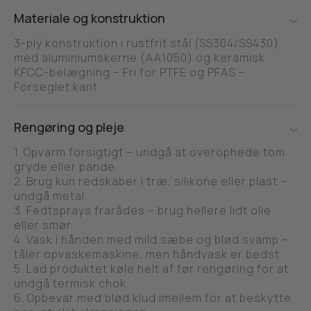
Materiale og konstruktion
3-ply konstruktion i rustfrit stål (SS304/SS430)
med aluminiumskerne (AA1050) og keramisk
KFCC-belægning – Fri for PTFE og PFAS –
Forseglet kant
Rengøring og pleje
1. Opvarm forsigtigt – undgå at overophede tom
gryde eller pande.
2. Brug kun redskaber i træ, silikone eller plast –
undgå metal.
3. Fedtsprays frarådes – brug hellere lidt olie
eller smør.
4. Vask i hånden med mild sæbe og blød svamp –
tåler opvaskemaskine, men håndvask er bedst.
5. Lad produktet køle helt af før rengøring for at
undgå termisk chok.
6. Opbevar med blød klud imellem for at beskytte