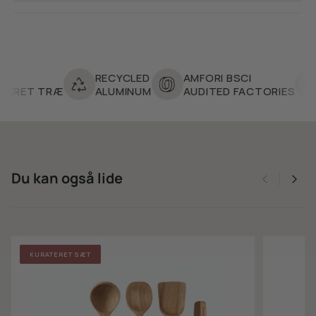
RECYCLED
AMFORI BSCI
LF
ET TRÆ
ALUMINUM
AUDITED FACTORIES
SA
Du kan også lide
KURATERET SÆT