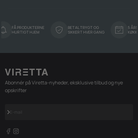
FÅ PRODUKTERNE
BETAL TRYGT OG
5 ÅRS GAR
HURTIGT HJEM
SIKKERT HVER GANG
KØKKENPR
Abonnér på Viretta-nyheder, eksklusive tilbud og nye
opskrifter
Abonnér
E-mail