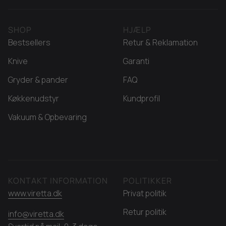
SHOP
HJÆLP
Bestsellers
Retur & Reklamation
Knive
Garanti
Gryder & pander
FAQ
Køkkenudstyr
Kundprofil
Vakuum & Opbevaring
KONTAKT INFORMATION
POLITIKKER
www.viretta.dk
Privat politik
Retur politik
info@viretta.dk