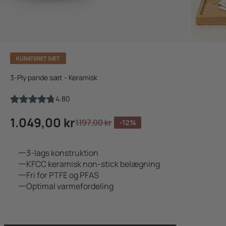
KURATERET SÆT
3-Ply pande sæt - Keramisk
4.80
Salgspris
1.049,00 kr
Normalpris
1.197,00 kr
-12%
3-lags konstruktion
KFCC keramisk non-stick belægning
Fri for PTFE og PFAS
Optimal varmefordeling