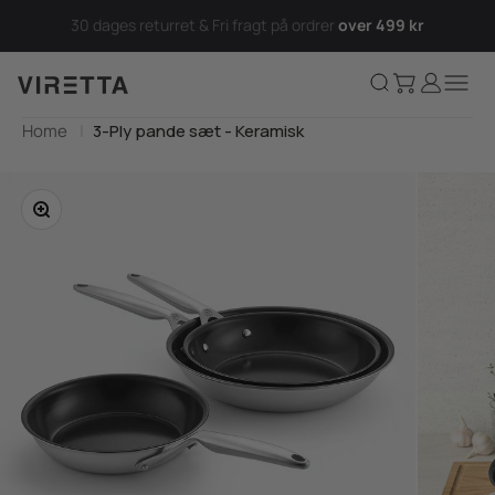
Spring til indhold
30 dages returret & Fri fragt på ordrer
over 499 kr
Kurv
Log ind
Søg
Menu
Viretta.dk
Home
3-Ply pande sæt - Keramisk
Zoom