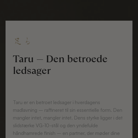
足る
Taru — Den betroede
ledsager
Taru er en betroet ledsager i hverdagens
madlavning – raffineret til sin essentielle form. Den
mangler intet, mangler intet. Dens styrke ligger i det
slidstærke VG-10-stål og den yndefulde
håndhamrede finish – en partner, der møder dine