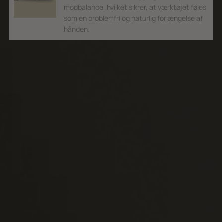
modbalance, hvilket sikrer, at værktøjet føles
som en problemfri og naturlig forlængelse af
hånden.