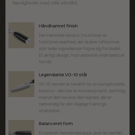
færdigheder med stille selvtillid.
Håndhamret finish
Den hamrede tekstur (tsuchime) er
funktionel skønhed, der skaber luftlommer,
som lader ingredienser frigive sig fra bladet.
Et ærligt design, hvor æstetisk ynde fødes af
formål.
Legendarisk VG-10 stål
VG-10-kernen er berømt for sin exceptionelle
balance - den har en knivskarp kant, samtidig
med at den bevarer den sejhed, der er
nødvendig for den daglige trænings
strabadser.
Balanceret form
En poleret metalendekappe giver en perfekt