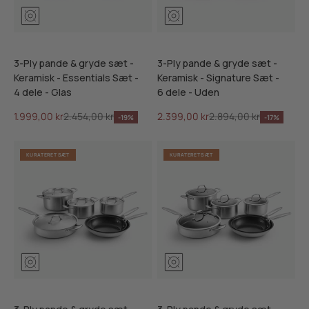
3-Ply pande & gryde sæt -
3-Ply pande & gryde sæt -
Keramisk - Essentials Sæt -
Keramisk - Signature Sæt -
4 dele - Glas
6 dele - Uden
Salgspris
Normalpris
Salgspris
Normalpris
1.999,00 kr
2.454,00 kr
2.399,00 kr
2.894,00 kr
-19%
-17%
KURATERET SÆT
KURATERET SÆT