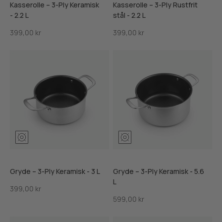
Kasserolle – 3-Ply Keramisk
Kasserolle – 3-Ply Rustfrit
- 2.2 L
stål - 2.2 L
Salgspris
Salgspris
399,00 kr
399,00 kr
Gryde – 3-Ply Keramisk - 3 L
Gryde – 3-Ply Keramisk - 5.6
L
Salgspris
399,00 kr
Salgspris
599,00 kr