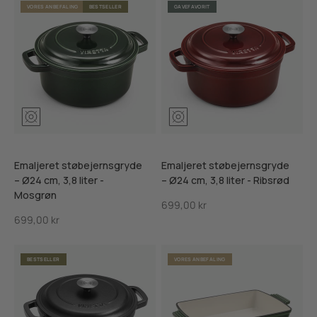
VORES ANBEFALING
BESTSELLER
GAVEFAVORIT
Mosgrøn
Ribsrød
Skifersort
Mosgrøn
Ribsrød
Skifersor
Emaljeret støbejernsgryde
Emaljeret støbejernsgryde
– Ø24 cm, 3,8 liter -
– Ø24 cm, 3,8 liter - Ribsrød
Mosgrøn
Salgspris
699,00 kr
Salgspris
699,00 kr
BESTSELLER
VORES ANBEFALING