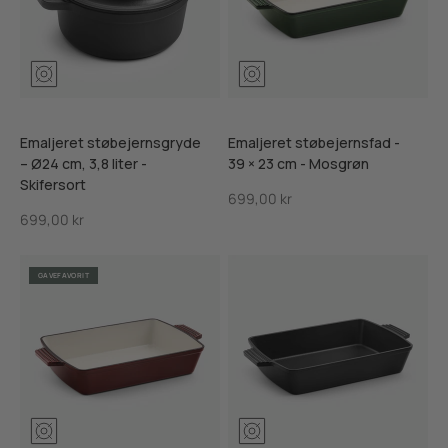
Mosgrøn
Ribsrød
Skifersort
Mosgrøn
Ribsrød
Skiffersor
Emaljeret støbejernsgryde
Emaljeret støbejernsfad -
– Ø24 cm, 3,8 liter -
39 × 23 cm - Mosgrøn
Skifersort
Salgspris
699,00 kr
Salgspris
699,00 kr
GAVEFAVORIT
Mosgrøn
Ribsrød
Skiffersort
Mosgrøn
Ribsrød
Skiffersor