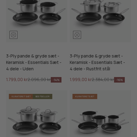
3-Ply pande & gryde sæt -
3-Ply pande & gryde sæt -
Keramisk - Essentials Sæt -
Keramisk - Essentials Sæt -
4 dele - Uden
4 dele - Rustfrit stål
Salgspris
Normalpris
Salgspris
Normalpris
1.799,00 kr
2.096,00 kr
1.999,00 kr
2.384,00 kr
-14%
-16%
KURATERET SÆT
BESTSELLER
KURATERET SÆT