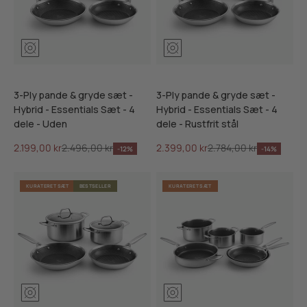
3-Ply pande & gryde sæt -
3-Ply pande & gryde sæt -
Hybrid - Essentials Sæt - 4
Hybrid - Essentials Sæt - 4
dele - Uden
dele - Rustfrit stål
Salgspris
Normalpris
Salgspris
Normalpris
2.199,00 kr
2.496,00 kr
2.399,00 kr
2.784,00 kr
-12%
-14%
KURATERET SÆT
BESTSELLER
KURATERET SÆT