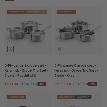
KURATERET SÆT
VORES ANBEFALING
KURATERET SÆT
3-Ply pande & gryde sæt -
3-Ply pande & gryde sæt -
Keramisk - Gryde Trio Sæt -
Keramisk - Gryde Trio Sæt -
3 dele - Rustfrit stål
3 dele - Glas
Salgspris
Normalpris
Salgspris
Normalpris
1.599,00 kr
1.814,00 kr
1.599,00 kr
1.904,00 kr
-12%
-16%
KURATERET SÆT
KURATERET SÆT
GAVEFAVORIT