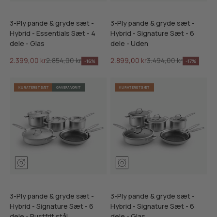
3-Ply pande & gryde sæt -
3-Ply pande & gryde sæt -
Hybrid - Essentials Sæt - 4
Hybrid - Signature Sæt - 6
dele - Glas
dele - Uden
Salgspris
Normalpris
Salgspris
Normalpris
2.399,00 kr
2.854,00 kr
2.899,00 kr
3.494,00 kr
-16%
-17%
KURATERET SÆT
GAVEFAVORIT
KURATERET SÆT
3-Ply pande & gryde sæt -
3-Ply pande & gryde sæt -
Hybrid - Signature Sæt - 6
Hybrid - Signature Sæt - 6
dele - Rustfrit stål
dele - Glas