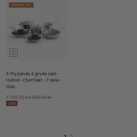
KURATERET SÆT
3-Ply pande & gryde sæt -
Hybrid - Chef Sæt - 7 dele -
Glas
Salgspris
Normalpris
3.799,00 kr
4.929,00 kr
-23%
1
2