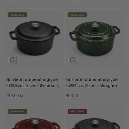
BESTSELLER
BESTSELLER
Mosgrøn
Ribsrød
Skifersort
Mosgrøn
Ribsrød
Skifersor
Emaljeret støbejernsgryde
Emaljeret støbejernsgryde
– Ø26 cm, 5 liter - Skifersort
– Ø28 cm, 6 liter - Mosgrøn
Salgspris
Salgspris
799,00 kr
899,00 kr
BESTSELLER
MEST VÆRDI