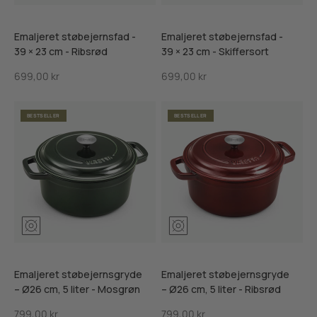
Emaljeret støbejernsfad -
Emaljeret støbejernsfad -
39 × 23 cm - Ribsrød
39 × 23 cm - Skiffersort
Salgspris
Salgspris
699,00 kr
699,00 kr
BESTSELLER
BESTSELLER
Mosgrøn
Ribsrød
Skifersort
Mosgrøn
Ribsrød
Skifersor
Emaljeret støbejernsgryde
Emaljeret støbejernsgryde
– Ø26 cm, 5 liter - Mosgrøn
– Ø26 cm, 5 liter - Ribsrød
Salgspris
Salgspris
799,00 kr
799,00 kr