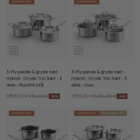
KURATERET SÆT
KURATERET SÆT
3-Ply pande & gryde sæt -
3-Ply pande & gryde sæt -
Hybrid - Gryde Trio Sæt - 3
Hybrid - Gryde Trio Sæt - 3
dele - Rustfrit stål
dele - Glas
Salgspris
Normalpris
Salgspris
Normalpris
1.899,00 kr
2.114,00 kr
1.899,00 kr
2.204,00 kr
-10%
-14%
KURATERET SÆT
KURATERET SÆT
VORES ANBEFALING