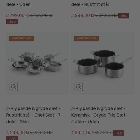
dele - Uden
dele - Rustfrit stål
Salgspris
Normalpris
Salgspris
Normalpris
2.799,00 kr
3.493,00 kr
3.299,00 kr
4.079,00 kr
-19%
-20%
KURATERET SÆT
KURATERET SÆT
3-Ply pande & gryde sæt -
3-Ply pande & gryde sæt -
Rustfrit stål - Chef Sæt - 7
Keramisk - Gryde Trio Sæt -
dele - Glas
3 dele - Uden
Salgspris
Normalpris
Salgspris
Normalpris
3.299,00 kr
4.229,00 kr
1.199,00 kr
1.397,00 kr
-14%
-22%