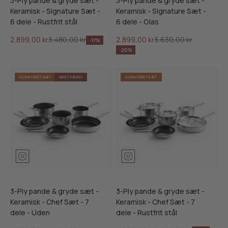
3-Ply pande & gryde sæt -
3-Ply pande & gryde sæt -
Keramisk - Signature Sæt -
Keramisk - Signature Sæt -
6 dele - Rustfrit stål
6 dele - Glas
Salgspris
Normalpris
Salgspris
Normalpris
2.899,00 kr
3.480,00 kr
2.899,00 kr
3.630,00 kr
-17%
-20%
KURATERET SÆT
MEST VÆRDI
KURATERET SÆT
3-Ply pande & gryde sæt -
3-Ply pande & gryde sæt -
Keramisk - Chef Sæt - 7
Keramisk - Chef Sæt - 7
dele - Uden
dele - Rustfrit stål