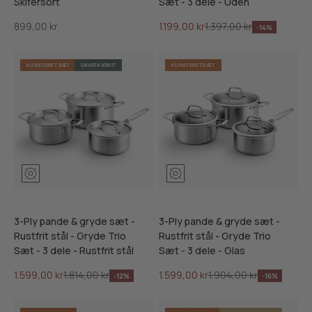
Skifersort
Sæt - 3 dele - Uden
Salgspris
Salgspris
Normalpris
899,00 kr
1.199,00 kr
1.397,00 kr
-14%
KURATERET SÆT
GAVEFAVORIT
KURATERET SÆT
3-Ply pande & gryde sæt -
3-Ply pande & gryde sæt -
Rustfrit stål - Gryde Trio
Rustfrit stål - Gryde Trio
Sæt - 3 dele - Rustfrit stål
Sæt - 3 dele - Glas
Salgspris
Normalpris
Salgspris
Normalpris
1.599,00 kr
1.814,00 kr
1.599,00 kr
1.904,00 kr
-12%
-16%