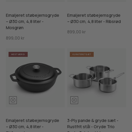
Emaljeret støbejernsgryde
Emaljeret støbejernsgryde
– Ø30 cm, 4,8 liter -
– Ø30 cm, 4,8 liter - Ribsrød
Mosgrøn
Salgspris
899,00 kr
Salgspris
899,00 kr
MEST VÆRDI
KURATERET SÆT
Mosgrøn
Ribsrød
Skifersort
Emaljeret støbejernsgryde
3-Ply pande & gryde sæt -
– Ø30 cm, 4,8 liter -
Rustfrit stål - Gryde Trio