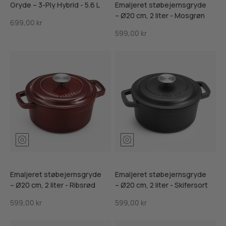
Gryde – 3-Ply Hybrid - 5.6 L
Emaljeret støbejernsgryde
– Ø20 cm, 2 liter - Mosgrøn
Salgspris
699,00 kr
Salgspris
599,00 kr
Mosgrøn
Ribsrød
Skifersort
Mosgrøn
Ribsrød
Skifersor
Emaljeret støbejernsgryde
Emaljeret støbejernsgryde
– Ø20 cm, 2 liter - Ribsrød
– Ø20 cm, 2 liter - Skifersort
Salgspris
Salgspris
599,00 kr
599,00 kr