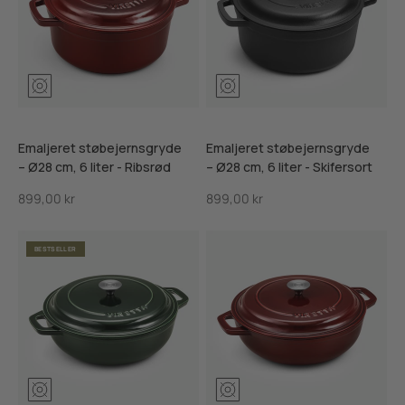
Mosgrøn
Ribsrød
Skifersort
Mosgrøn
Ribsrød
Skifersor
Emaljeret støbejernsgryde
Emaljeret støbejernsgryde
– Ø28 cm, 6 liter - Ribsrød
– Ø28 cm, 6 liter - Skifersort
Salgspris
Salgspris
899,00 kr
899,00 kr
BESTSELLER
Mosgrøn
Ribsrød
Skifersort
Mosgrøn
Ribsrød
Skifersor