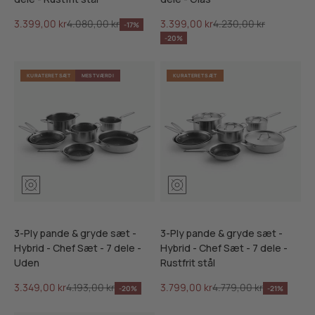
Salgspris
Normalpris
Salgspris
Normalpris
3.399,00 kr
4.080,00 kr
3.399,00 kr
4.230,00 kr
-17%
-20%
KURATERET SÆT
MEST VÆRDI
KURATERET SÆT
3-Ply pande & gryde sæt -
3-Ply pande & gryde sæt -
Hybrid - Chef Sæt - 7 dele -
Hybrid - Chef Sæt - 7 dele -
Uden
Rustfrit stål
Salgspris
Normalpris
Salgspris
Normalpris
3.349,00 kr
4.193,00 kr
3.799,00 kr
4.779,00 kr
-20%
-21%