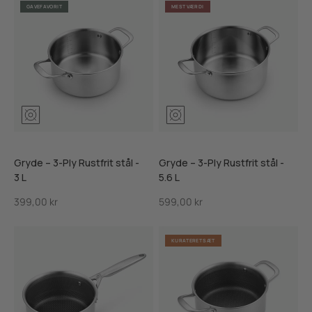
GAVEFAVORIT
MEST VÆRDI
Gryde – 3-Ply Rustfrit stål -
Gryde – 3-Ply Rustfrit stål -
3 L
5.6 L
Salgspris
Salgspris
399,00 kr
599,00 kr
KURATERET SÆT