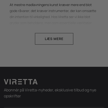
At mestre madlavningens kunst kræver mere end blot
gode råvarer; det kræver instrumenter, der kan omsætte
din intention til virkelighed. Hos Viretta ser vi ikke blot
gryder som beholdere, men som essentielle værktøjer
skabt gennem en dialog mellem to af verdens mest
respekterede designtraditioner. Vores kollektion forener
LÆS MERE
den skandinaviske humanisme og varme med den
japanske disciplin og renhed. Resultatet er køkkenudstyr,
der balancerer æstetisk elegance med kompromisløs
ydeevne, skabt til dig, der betragter køkkenet som et rum
for kreativt udtryk.
En fusion af materialer og
funktion
Abonnér på Viretta-nyheder, eksklusive tilbud og nye
En Viretta gryde er defineret af sin integritet. Vi går aldrig
opskrifter
på kompromis med materialevalget, da vi ved, at den rette
konstruktion er afgørende for resultatet på tallerkenen.