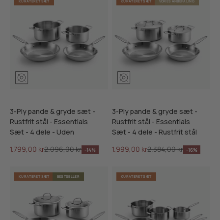
KURATERET SÆT
KURATERET SÆT
VORES ANBEFALING
3-Ply pande & gryde sæt -
3-Ply pande & gryde sæt -
Rustfrit stål - Essentials
Rustfrit stål - Essentials
Sæt - 4 dele - Uden
Sæt - 4 dele - Rustfrit stål
Salgspris
Normalpris
Salgspris
Normalpris
1.799,00 kr
2.096,00 kr
1.999,00 kr
2.384,00 kr
-14%
-16%
KURATERET SÆT
BESTSELLER
KURATERET SÆT