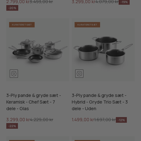
Salgspris
Normalpris
Salgspris
Normalpris
2.799,00 kr
3.493,00 kr
3.299,00 kr
4.079,00 kr
-19%
-20%
KURATERET SÆT
KURATERET SÆT
3-Ply pande & gryde sæt -
3-Ply pande & gryde sæt -
Keramisk - Chef Sæt - 7
Hybrid - Gryde Trio Sæt - 3
dele - Glas
dele - Uden
Salgspris
Normalpris
Salgspris
Normalpris
3.299,00 kr
4.229,00 kr
1.499,00 kr
1.697,00 kr
-12%
-22%