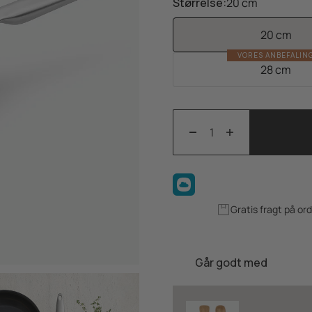
Størrelse:
20 cm
20 cm
VORES ANBEFALIN
28 cm
Gratis fragt på or
Går godt med