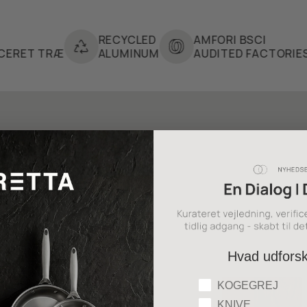
RECYCLED
AMFORI BSCI
L
RÆ
ALUMINUM
AUDITED FACTORIES
SA
Hvad udfors
Hvad udforsker du
KOGEGREJ
KNIVE