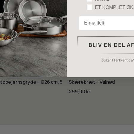
ET KOMPLET Ø
Email
4.8
4.8
støbejernsgryde – Ø26 cm, 5
Skærebræt – Valnød
299,00 kr