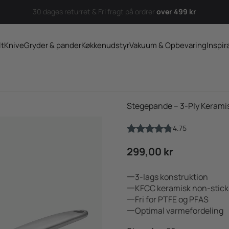
30 dages returret & Fri fragt på ordrer
over 499 kr
lt
Knive
Gryder & pander
Køkkenudstyr
Vakuum & Opbevaring
Inspir
Stegepande – 3-Ply Kerami
4.75
Salgspris
299,00 kr
3-lags konstruktion
KFCC keramisk non-stic
Fri for PTFE og PFAS
Optimal varmefordeling