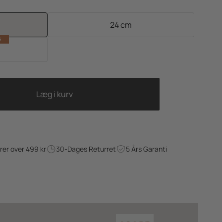
24 cm
G
Læg i kurv
drer over 499 kr
30-Dages Returret
5 Års Garanti