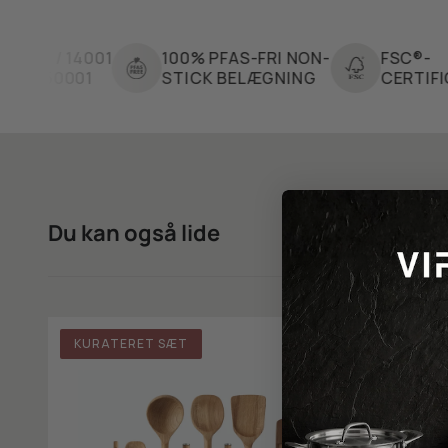
14001
100% PFAS-FRI NON-
FSC®-
001
STICK BELÆGNING
CERTIFICERET T
Du kan også lide
KURATERET SÆT