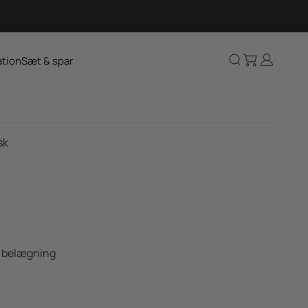
Kurv
Log ind
Søg
ation
Sæt & spar
sk
k belægning