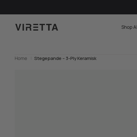
Spring til indhold
Viretta.dk
Shop A
Home
Stegepande – 3-Ply Keramisk