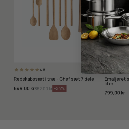
4.8
Redskabssæt i træ - Chef sæt 7 dele
Emaljeret 
liter
649,00 kr
-24%
862,00 kr
799,00 kr