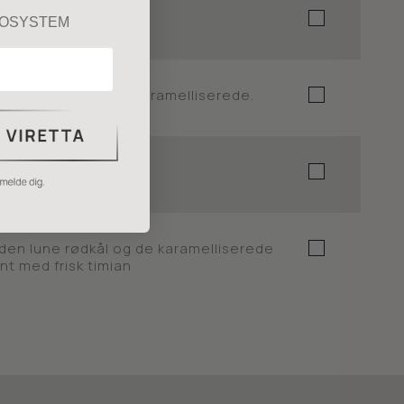
, salt og peber.
KOSYSTEM
, til de er gyldne og karamelliserede.
 kødet.
 den lune rødkål og de karamelliserede
nt med frisk timian