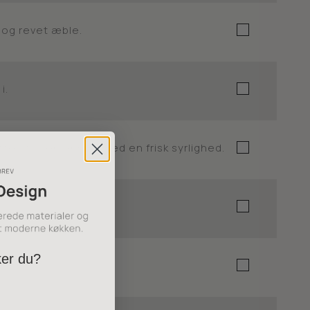
l og revet æble.
i.
ter, til den er mør med en frisk syrlighed.
ker du?
ykker.
?