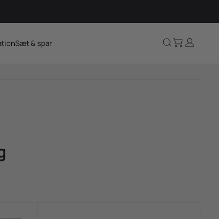
Kurv
Log ind
Søg
ation
Sæt & spar
g