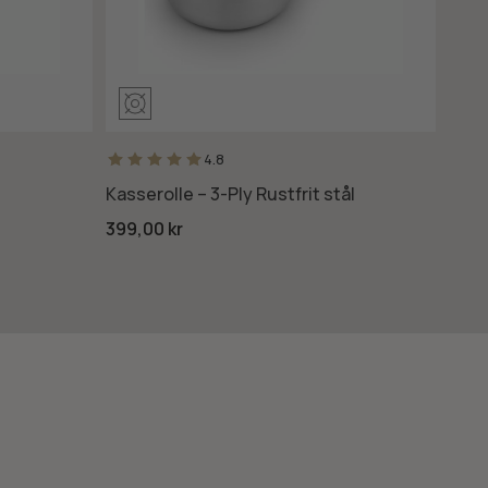
4.8
Kasserolle – 3-Ply Rustfrit stål
Gryd
399,00 kr
399,