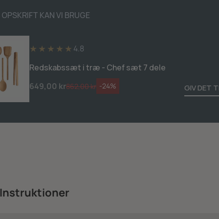
 OPSKRIFT KAN VI BRUGE
★★★★★
4.8
Redskabssæt i træ - Chef sæt 7 dele
649,00 kr
-24%
862,00 kr
GIV DET T
Instruktioner