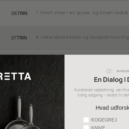
7. Smelt smør i en gryde, og tilsæt rødkå
06
TRIN
8. Hæld æbleeddike og ribsgelé/honning 
07
TRIN
9. Lad kålen simre under låg i 30–40 minut
08
TRIN
10. Smag til med salt og peber.
09
TRIN
Hvad udfors
11. Skræl og skær rodfrugterne i grove st
10
TRIN
Hvad udforsker du
KOGEGREJ
KNIVE