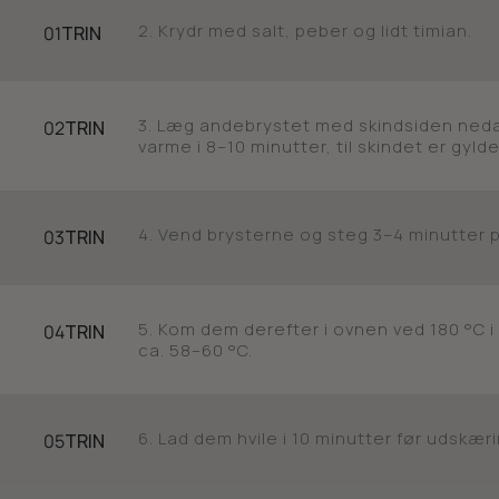
2. Krydr med salt, peber og lidt timian.
01
TRIN
3. Læg andebrystet med skindsiden neda
02
TRIN
varme i 8–10 minutter, til skindet er gyld
4. Vend brysterne og steg 3–4 minutter 
03
TRIN
5. Kom dem derefter i ovnen ved 180 °C i
04
TRIN
ca. 58–60 °C.
6. Lad dem hvile i 10 minutter før udskæri
05
TRIN