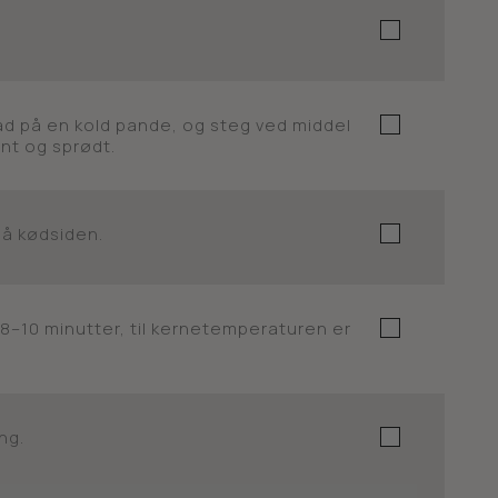
d på en kold pande, og steg ved middel
ent og sprødt.
på kødsiden.
 8–10 minutter, til kernetemperaturen er
ng.