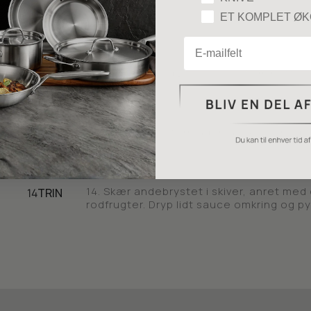
12. Vend dem i olivenolie, honning, timian
11
TRIN
ET KOMPLET Ø
Email
13. Bag i ovn ved 200 °C i ca. 30 minutter
12
TRIN
1. Rids skindet i tern uden at skære ned i
13
TRIN
14. Skær andebrystet i skiver, anret med
14
TRIN
rodfrugter. Dryp lidt sauce omkring og py