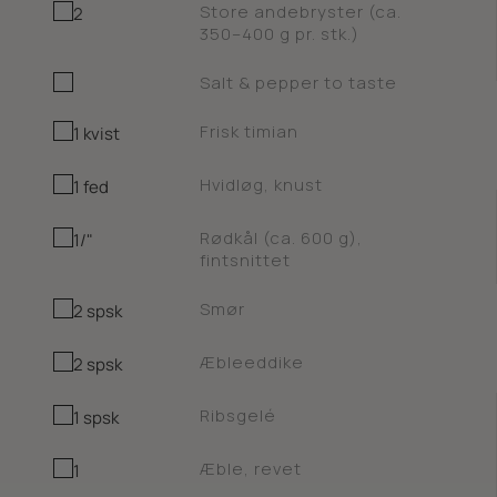
Store andebryster (ca.
2
350–400 g pr. stk.)
Salt & pepper to taste
Frisk timian
1 kvist
Hvidløg, knust
1 fed
Rødkål (ca. 600 g),
1/"
fintsnittet
Smør
2 spsk
Æbleeddike
2 spsk
Ribsgelé
1 spsk
Æble, revet
1