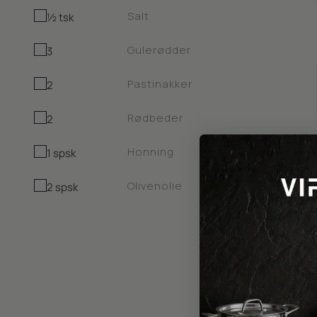
Salt
½ tsk
Gulerødder
3
Pastinakker
2
Rødbeder
2
Honning
1 spsk
Olivenolie
2 spsk