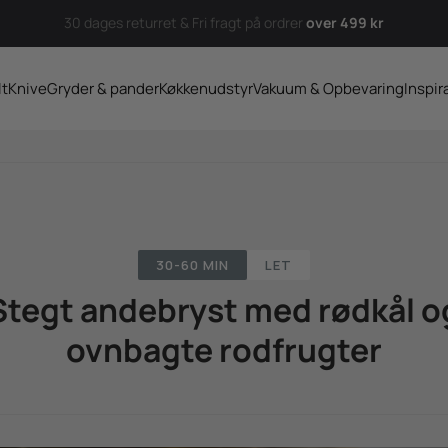
30 dages returret & Fri fragt på ordrer
over 499 kr
lt
Knive
Gryder & pander
Køkkenudstyr
Vakuum & Opbevaring
Inspir
30-60 MIN
LET
Stegt andebryst med rødkål o
ovnbagte rodfrugter